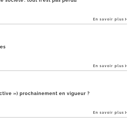
e société : tout n’est pas perdu
En savoir plus
les
En savoir plus
ective ») prochainement en vigueur ?
En savoir plus