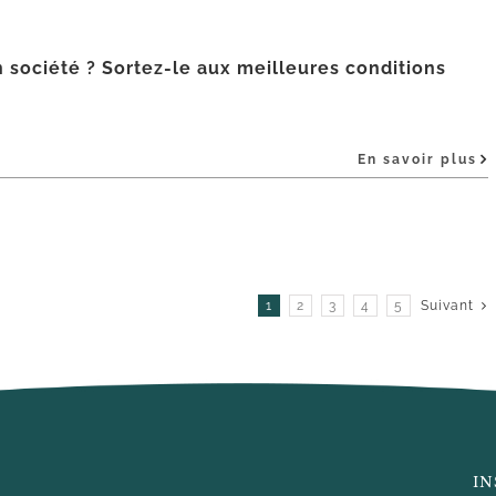
n société ? Sortez-le aux meilleures conditions
En savoir plus
1
2
3
4
5
Suivant
IN