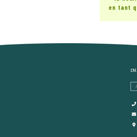
en tant q
IN