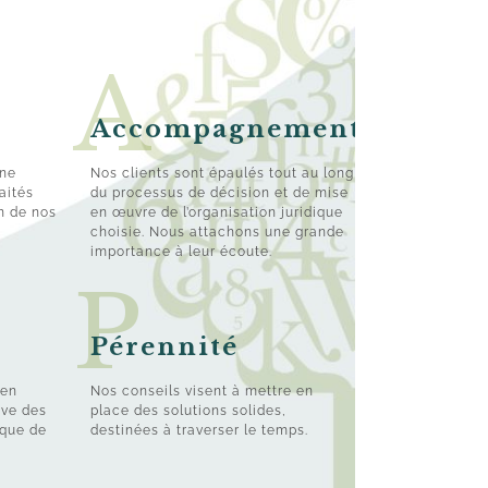
Accompagnement
une
Nos clients sont épaulés tout au long
aités
du processus de décision et de mise
on de nos
en œuvre de l’organisation juridique
choisie. Nous attachons une grande
importance à leur écoute.
Pérennité
 en
Nos conseils visent à mettre en
ive des
place des solutions solides,
ique de
destinées à traverser le temps.