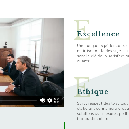
Excellence
Une longue expérience et 
maitrise totale des sujets tr
sont la clé de la satisfacti
clients.
Ethique
Strict respect des lois, tout
élaborant de manière créat
solutions sur mesure ; polit
facturation claire.