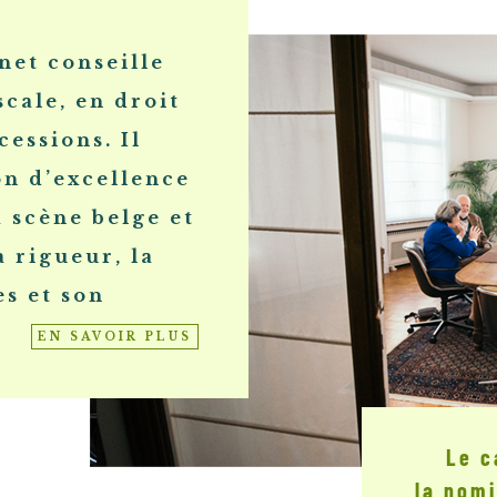
net conseille
scale, en droit
cessions. Il
on d’excellence
 scène belge et
a rigueur, la
s et son
EN SAVOIR PLUS
Le c
la nom