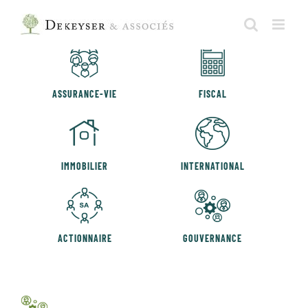
Skip
to
DONATION
SUCCESSION
content
ASSURANCE-VIE
FISCAL
IMMOBILIER
INTERNATIONAL
ACTIONNAIRE
GOUVERNANCE