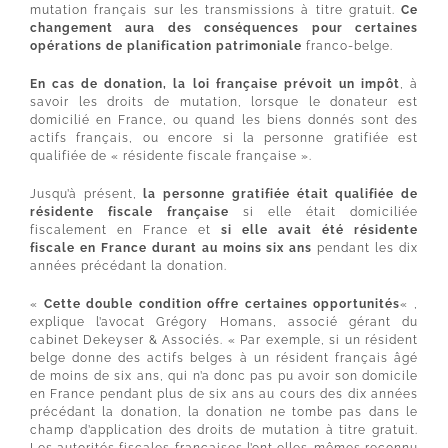
mutation français sur les transmissions à titre gratuit.
Ce
changement aura des conséquences pour certaines
opérations de planification patrimoniale
franco-belge.
En cas de donation, la loi française prévoit un impôt
, à
savoir les droits de mutation, lorsque le donateur est
domicilié en France, ou quand les biens donnés sont des
actifs français, ou encore si la personne gratifiée est
qualifiée de « résidente fiscale française ».
Jusqu’à présent,
la personne gratifiée était qualifiée de
résidente fiscale française
si elle était domiciliée
fiscalement en France et
si elle avait été résidente
fiscale en France durant au moins six ans
pendant les dix
années précédant la donation.
«
Cette double condition offre certaines opportunités
« ,
explique l’avocat Grégory Homans, associé gérant du
cabinet Dekeyser & Associés. « Par exemple, si un résident
belge donne des actifs belges à un résident français âgé
de moins de six ans, qui n’a donc pas pu avoir son domicile
en France pendant plus de six ans au cours des dix années
précédant la donation, la donation ne tombe pas dans le
champ d’application des droits de mutation à titre gratuit.