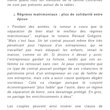
même quand tous les membres de la famille concernés
ne sont pas présents autour de la table
« .
Régimes matrimoniaux : plus de solidarité entre
époux
« P
endant des années, la rumeur a couru que la
séparation de bien était le meilleur des régimes
matrimoniaux”
, explique le notaire Renaud Grégoire.
“
Mais c’est faux. Un tel contrat pouvait même être très
pénalisant pour l’épouse d’un entrepreneur, qui ne
travaillait pas mais éduquait les enfants, tenait la
maison, comme on dit. Si divorce il devait y avoir,
l’entrepreneur gardait sa fortune, tandis que son ex-
femme se retrouvait sans rien. Je peux comprendre que
ce type de contrat pouvait protéger de ses créanciers le
patrimoine privé d’un entrepreneur en cas de faillite de
son entreprise, mais cela a aussi causé quelques dégâts
sociétaux. Cela va changer puisque le conjoint
économiquement “plus faible” que l’autre, dans un régime
de séparation de biens, sera davantage protégé. En gros,
on partage les enrichissements à deux
”.
Les couples peuvent ainsi insérer une clause de