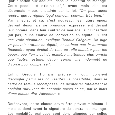
“participation aux acquêts” dans leur contrat de mariage.
Cette possibilité existait déjà avant mais elle est
désormais mieux encadrée par la loi. “
On peut aussi
répéter que le régime légal convient souvent très bien.
”
Par ailleurs, et ça, c’est nouveau, les futurs époux
devront désormais se prononcer expressément devant
leur notaire, dans leur contrat de mariage, sur l’insertion
(ou pas) d’une clause de “correction en équité”. “
C’est
une vraie révolution, explique Renaud Grégoire. Un juge
va pouvoir statuer en équité, et estimer que la situation
financière ayant évolué de telle ou telle manière pour les
époux, que l’un s’est de manière inattendue plus enrichi
que l’autre, estimer devoir verser une indemnité de
divorce pour compenser”
.
Enfin, Gregory Homans précise «
qu’il convient
d’épingler parmi les nouveautés la possibilité, dans le
cadre de famille recomposée, de déshériter totalement le
conjoint survivant de seconde noces et ce, par le biais
d’une clause dite Valkeniers »
.
Dorénavant, cette clause devra être prévue minimum 1
mois et demi avant la signature du contrat de mariage.
Les modalités pratiques sont donc alignées sur celles