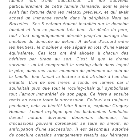
famille lors d’une succession. Je me souviens
particulièrement de cette famille flamande, dont le père
avait fait fortune dans les métaux précieux, et qui avait
acheté un immense terrain dans la périphérie Nord de
Bruxelles. Ses 5 enfants étaient installés sur le domaine
familial et tout se passait très bien. Au décès du père,
tout s’est magnifiquement déroulé jusqu’au partage des
meubles du domicile du défunt. A défaut d’accord entre
les héritiers, le mobilier a été séparé en lots d’une valeur
équivalente. Ces lots ont été alloués à chacun des
héritiers par tirage au sort. C’est là que le drame
survient : un lot comprenait le rocking-chair dans lequel
le père, dans ses rares moments de présence au sein de
la famille, leur faisait la lecture a été attribué à l’un des
enfants. L’un de ses frères a fondu en larmes car il
souhaitait plus que tout le rocking-chair qui symbolisait
tout l’amour immatériel de son papa. Ce frère a ensuite
remis en cause toute la succession. Celle-ci est toujours
pendante, cela va bientôt faire 5 ans », explique Gregory
Homans. Lequel explique que les bisbrouilles familiales
devant notaire devraient désormais diminuer, les
discussions pouvant dorénavant se faire en amont, en
anticipation d’une succession. Il est désormais autorisé
de conclure certains arrangements relatifs aux héritages