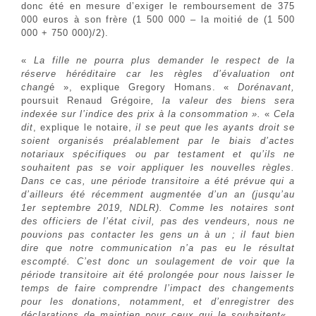
donc été en mesure d’exiger le remboursement de 375
000 euros à son frère (1 500 000 – la moitié de (1 500
000 + 750 000)/2).
«
La fille ne pourra plus demander le respect de la
réserve héréditaire car les règles d’évaluation ont
chang
é », explique Gregory Homans. «
Dorénavant,
poursuit Renaud Grégoire
, la valeur des biens sera
indexée sur l’indice des prix à la consommation ».
«
Cela
dit
, explique le notaire,
il se peut que les ayants droit se
soient organisés préalablement par le biais d’actes
notariaux spécifiques ou par testament et qu’ils ne
souhaitent pas se voir appliquer les nouvelles règles.
Dans ce cas, une période transitoire a été prévue qui a
d’ailleurs été récemment augmentée d’un an (jusqu’au
1er septembre 2019, NDLR). Comme les notaires sont
des officiers de l’état civil, pas des vendeurs, nous ne
pouvions pas contacter les gens un à un ; il faut bien
dire que notre communication n’a pas eu le résultat
escompté. C’est donc un soulagement de voir que la
période transitoire ait été prolongée pour nous laisser le
temps de faire comprendre l’impact des changements
pour les donations, notamment, et d’enregistrer des
déclarations de maintien pour ceux qui le souhaitent
« ,