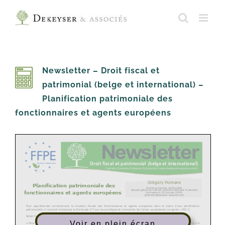
Skip
to
content
Newsletter – Droit fiscal et
patrimonial (belge et international) –
Planification patrimoniale des
fonctionnaires et agents européens
Voir en plein écran